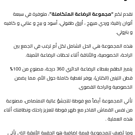
قدم لكم
“مجموعة الرضاعة المتكاملة”
، متوفرة في سبعة
لوان راقية: وردي مبهج ، أزرق طفولي، أسود و بيج و عنابي و كافيه
 بترولي.
ذه المجموعة هي الحل الشامل لكل أم ترغب في الجمع بين
لراحة، الخصوصية، والأناقة أثناء لحظات الرضاعة الثمينة.
يتميز الطقم بغطاء الرضاعة الدائري 360 درجة، مصنوع من 100%
طن اللينين (الكتان)، يوفر تغطية كاملة حول الأم، مما يضمن
لخصوصية والراحة القصوى.
أتي المجموعة أيضاً مع فوطة للتجشؤ عالية الامتصاص، مصنوعة
ن نفس القماش الفاخر مع ظهر فوطة لتعزيز راحتك ونظافتك أثناء
ذه العملية .
ما يُضيف للمجموعة قيمة إضافية هو الحقيبة الأنيقة التي تأتي