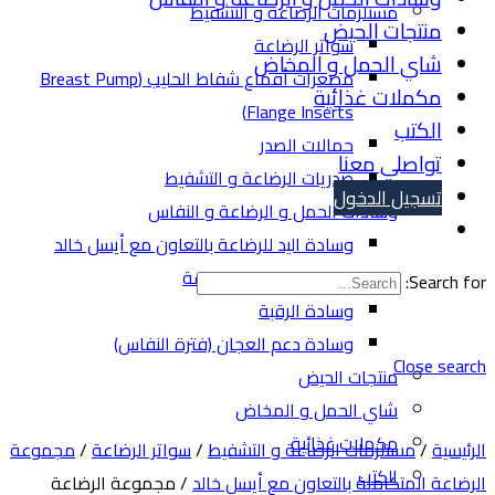
مستلزمات الرضاعة و التشفيط
منتجات الحيض
سواتر الرضاعة
شاي الحمل و المخاض
مصغرات أقماع شفاط الحليب (Breast Pump
مكملات غذائية
Flange Inserts)
الكتب
حمالات الصدر
تواصلي معنا
صدريات الرضاعة و التشفيط
تسجيل الدخول
وسادات الحمل و الرضاعة و النفاس
وسادة اليد للرضاعة بالتعاون مع أيسل خالد
وسادة الحمل و الرضاعة
Search for
وسادة الرقبة
وسادة دعم العجان (فترة النفاس)
Close searc
منتجات الحيض
شاي الحمل و المخاض
مكملات غذائية
لرئيسية
/
مستلزمات الرضاعة و التشفيط
/
سواتر الرضاعة
/
مجموعة
الكتب
لرضاعة المتكاملة بالتعاون مع أيسل خالد
/ مجموعة الرضاعة