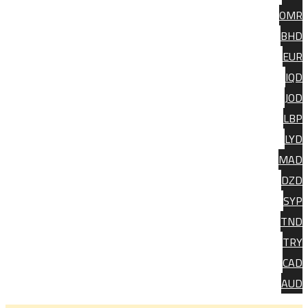
OM
BH
EU
IQ
JO
LB
LY
MA
DZ
SY
TN
TR
CA
AU