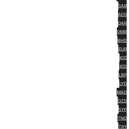
SA
AE
QA
OM
BH
EU
IQ
JO
LB
LY
MA
DZ
SY
TN
TR