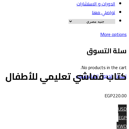
الدورات و الاستشارات
تواصلي معنا
More option
لة التسوق
No products in the cart
تاب قماشي تعليمي للأطفال
سجيل الدخول
إنشاء حساب
EGP
220.0
US
EG
KW