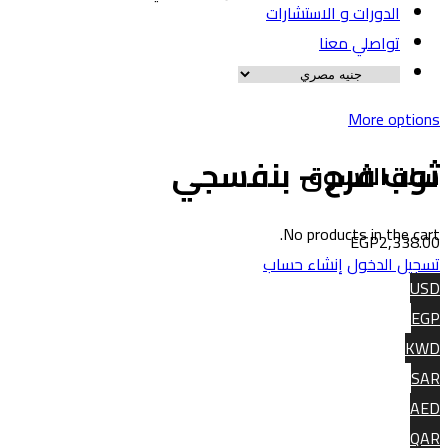
الدورات و الاستشارات
تواصلي معنا
More option
وب فرح – بنفسجي
لة التسوق
No products in the cart
EGP
2,338.0
سجيل الدخول
إنشاء حساب
US
EG
KW
SA
AE
QA