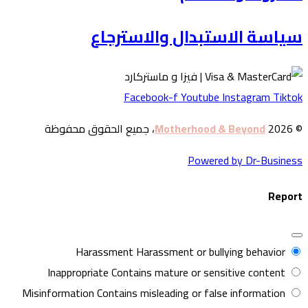
ياسة الاستبدال والاسترجاع
Facebook-f
Youtube
Instagram
Tikto
© 20
Motherhood & Beyond
، جميع الحقوق محفوظة
Powered by Dr-Busines
Repor
Harassment
Harassment or bullying behavior
Inappropriate
Contains mature or sensitive content
Misinformation
Contains misleading or false information