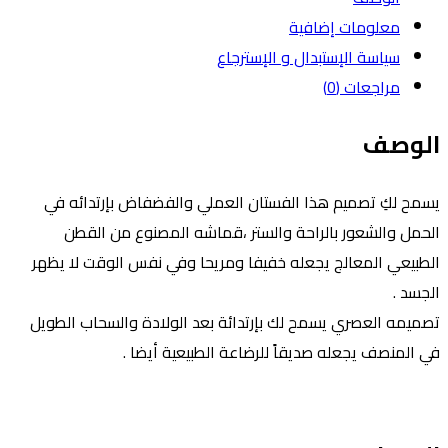
معلومات إضافية
سياسة الإستبدال و الإسترجاع
مراجعات (0)
لوصف
سمح لكِ تصميم هذا الفستان العملي والفضفاض بإرتدائه في
لحمل والشعور بالراحة والستر ،قماشه المصنوع من القطن
لطبيعي المعالج يجعله خفيفا ومريحا وفي نفس الوقت لا يظهر
لجسد .
صميمه العصري يسمح لك بإرتدائة بعد الولادة والسحاب الطويل
ي المنصف يجعله صديقاً للرضاعة الطبيعية أيضا .