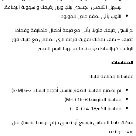
ليسهل التلامس الجسدي بينكِ وبين رضيعك و سهولة الرضاعة.
الثوب يأتي بطقم خاص للمولود
م ننسى رضيعك فثوبنا يأتي مع قبعة أطفال متطابقة وقماط
فيف – كيف يمكنك تفويت فرصة الزي المماثل مع جنينك فور
لولادة ؟ وإلتقاط صورة تذكارية لهذا اليوم المميز
لمقاسات:
قاساتنا مختلفة قليلا!
تم تصميم مقاسنا الصغير ليناسب أحجام النساء 2-6 (S-M)
مقاسنا المتوسط 8-16 (M-L)
مقاسنا الكبير18-24 (L-XL)
مكنك ظبط المقاس بتوسيع أو تضييق حزام الوسط ليناسبكِ قبل
بعد الولادة.