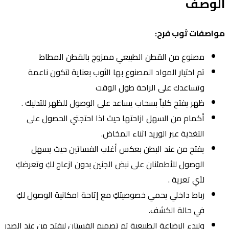
لوصف
واصفات ثوب فرح:
مصنوع من القطن الطبيعي ممزوج بالقطن المطاط
تم اختيار المواد المصنوع بها الثوب بعناية لتكون ناعمة
وتساعدك على الراحة طول الوقت
ظهر يفتح كلياً بسحاب يساعد على الوصول للظهر للتدليك .
أكمام من السهل ازاحتها حيث اذا احتجتي الحصول على
التغذية عبر الوريد اثناء المخاض.
يفتح من عند البطن بعكس أغلب الفساتين حيث يسهل
الوصول للأطمئنان على نبض الجنين بدون ازعاج لكِ وتعرضكِ
لأي تعرية .
رباط داخلي يحمي خصوصيتكِ مع إتاحة امكانية الوصول لكِ
في حالة الكشف.
ولبدء الرضاعة الطبيعية تم تصميم الفستان ليفتح من عند الصدر