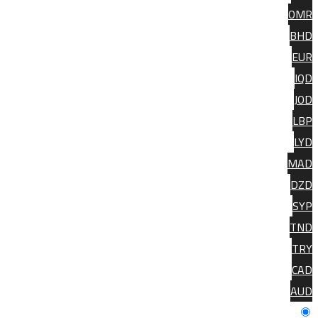
OM
BH
EU
IQ
JO
LB
LY
MA
DZ
SY
TN
TR
CA
AU