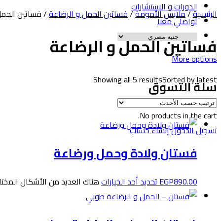
الدورات و الاستشارات
الرئيسية
/
ملابس الأمومة
/
فساتين الحمل و الرضاعة
/ فساتين الحمل
تواصلي معنا
فساتين الحمل و الرضاعة
More options
Showing all 5 results
Sorted by latest
سلة التسوق
No products in the cart.
تسجيل الدخول
إنشاء حساب
فستان ولادة وحمل ورضاعة
890.00
EGP
تحديد أحد الخيارات
هناك العديد من الأشكال المختلف