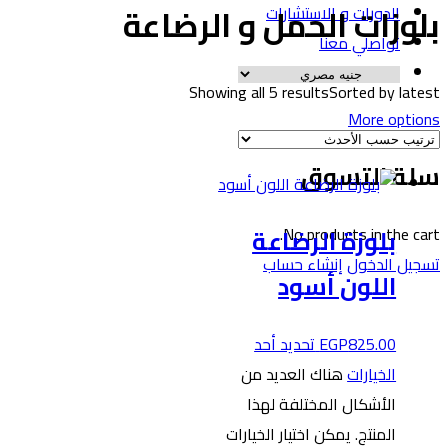
لوزات الحمل و الرضاعة
الدورات و الاستشارات
تواصلي معنا
Showing all 5 results
Sorted by lates
More option
لة التسوق
بلوزة الرضاعة
No products in the cart
سجيل الدخول
إنشاء حساب
اللون أسود
825.00
EGP
تحديد أحد
الخيارات
هناك العديد من
الأشكال المختلفة لهذا
المنتج. يمكن اختيار الخيارات