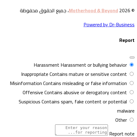
© 20
Motherhood & Beyond
، جميع الحقوق محفوظة
Powered by Dr-Busines
Repor
Harassment
Harassment or bullying behavior
Inappropriate
Contains mature or sensitive content
Misinformation
Contains misleading or false information
Offensive
Contains abusive or derogatory content
Suspicious
Contains spam, fake content or potential
malwar
Other
Report not